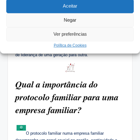
Aceitar
No âmbito empresarial, especialmente nas empresas
familiares, o termo “protocolo familiar” pode-se referir a um
Negar
documento formal que estabelece as diretrizes e regras
para a gestão e sucessão na empresa. Esse protocolo
Ver preferências
geralmente aborda questões como a entrada de membros
da família na empresa, critérios para promoção, processos
Política de Cookies
de tomada de decisão, resolução de conflitos e a transição
de liderança de uma geração para outra.
Qual a importância do
protocolo familiar para uma
empresa familiar?
O protocolo familiar numa empresa familiar