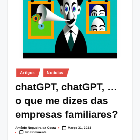
lt
i
n
g
.
p
t
Posted
Artigos
Notícias
in
chatGPT, chatGPT, …
o que me dizes das
empresas familiares?
António Nogueira da Costa
Março 31, 2024
Posted
No Comments
by