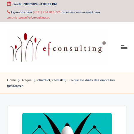
sexta, 7/08/2026
-
3:36:02 PM
Skip
Ligue-nos para
(+351) 224 015 725
ou envie-nos um email para
antonio.costa@efconsulting.pt
.
to
content
e
f
Home
Artigos
chatGPT, chatGPT, … o que me dizes das empresas
familiares?
c
o
n
s
u