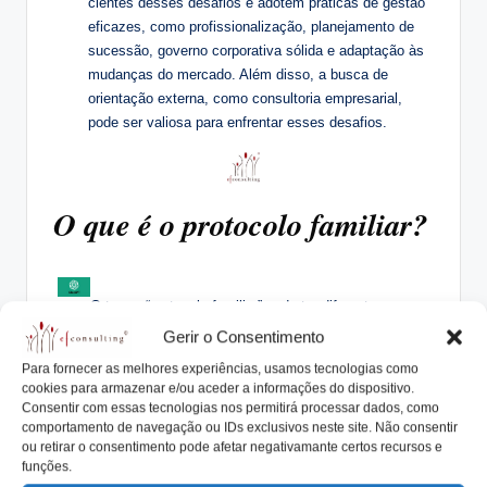
cientes desses desafios e adotem práticas de gestão
eficazes, como profissionalização, planejamento de
sucessão, governo corporativa sólida e adaptação às
mudanças do mercado. Além disso, a busca de
orientação externa, como consultoria empresarial,
pode ser valiosa para enfrentar esses desafios.
O que é o protocolo familiar?
O termo “protocolo familiar” pode ter diferentes
significados dependendo do contexto em que é utilizado.
Gerir o Consentimento
Em alguns casos, refere-se a acordos, regras ou normas
Para fornecer as melhores experiências, usamos tecnologias como
estabelecidas dentro de uma família para regular as
cookies para armazenar e/ou aceder a informações do dispositivo.
interações e comportamentos dos seus membros. Esses
Consentir com essas tecnologias nos permitirá processar dados, como
protocolos podem abranger uma variedade de áreas, como
comportamento de navegação ou IDs exclusivos neste site. Não consentir
ou retirar o consentimento pode afetar negativamante certos recursos e
comunicação, resolução de conflitos, divisão de
funções.
responsabilidades e gestão financeira.