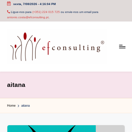
sexta, 7/08/2026
-
4:16:04 PM
Skip
Ligue-nos para
(+351) 224 015 725
ou envie-nos um email para
antonio.costa@efconsulting.pt
.
to
content
e
f
aitana
c
o
Home
aitana
n
s
u