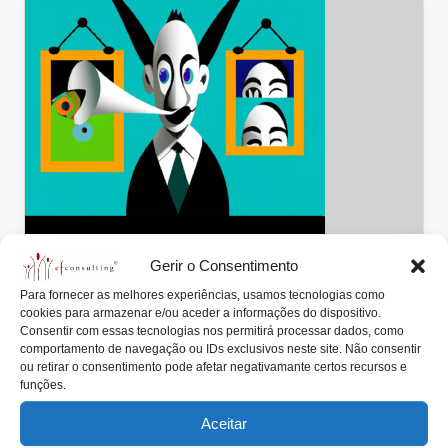
lt
i
n
g
.
p
t
Gerir o Consentimento
Posted
Artigos
Notícias
in
Para fornecer as melhores experiências, usamos tecnologias como
chatGPT, chatGPT, … o que me dizes
cookies para armazenar e/ou aceder a informações do dispositivo.
Consentir com essas tecnologias nos permitirá processar dados, como
das empresas familiares?
comportamento de navegação ou IDs exclusivos neste site. Não consentir
ou retirar o consentimento pode afetar negativamante certos recursos e
António Nogueira da Costa
Março 31, 2024
Posted
funções.
by
Para o numero comemorativo do 10º aniversário da
revista START&GO, contribuí com um artigo
Aceitar
relacionado…