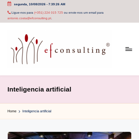
segunda, 10/08/2026
-
7:39:27 AM
Skip
Ligue-nos para
(+351) 224 015 725
ou envie-nos um email para
antonio.costa@efconsulting.pt
.
to
content
e
f
Inteligencia artificial
c
o
Home
Inteligencia artificial
n
s
u