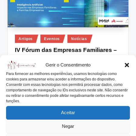
Posted
Artigos
Eventos
Notícias
in
IV Fórum das Empresas Familiares –
IA: Impacto nas Empresas e nas
Gerir o Consentimento
Famílias Empresárias
Para fornecer as melhores experiências, usamos tecnologias como
António Nogueira da Costa
Outubro 25, 2024
Posted
cookies para armazenar e/ou aceder a informações do dispositivo.
by
IV Fórum das Empresas Familiares Inteligência
Consentir com essas tecnologias nos permitirá processar dados, como
comportamento de navegação ou IDs exclusivos neste site. Não consentir
Artificial (IA): Impacto nas Empresas e nas Famílias
ou retirar o consentimento pode afetar negativamante certos recursos e
Empresárias®…
funções.
Read More
Aceitar
Negar