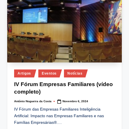
lt
i
n
g
.
p
t
Posted
Artigos
Eventos
Notícias
in
IV Fórum Empresas Familiares (vídeo
completo)
António Nogueira da Costa
Novembro 6, 2024
Posted
by
IV Fórum das Empresas Familiares Inteligência
Artificial: Impacto nas Empresas Familiares e nas
Famílias Empresárias®.…