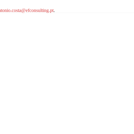
ntonio.costa@efconsulting.pt
.