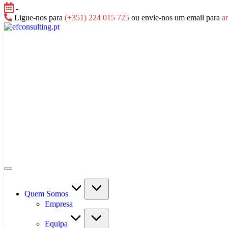
Skip
-
to
Ligue-nos para
(+351) 224 015 725
ou envie-nos um email para
a
content
efconsulting.pt
Quem Somos
Empresa
Equipa