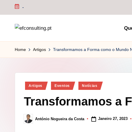
-
Skip
to
Qu
content
e
f
Home
Artigos
Transformamos a Forma como o Mundo N
c
o
Posted
n
Artigos
Eventos
Notícias
in
Transformamos a 
s
u
Janeiro 27, 2023
António Nogueira da Costa
Posted
lt
by