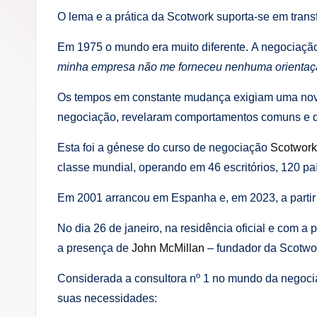
i
O lema e a prática da Scotwork suporta-se em tran
n
Em 1975 o mundo era muito diferente. A negociaç
g
minha empresa não me forneceu nenhuma orientação 
.
Os tempos em constante mudança exigiam uma nov
negociação, revelaram comportamentos comuns e des
p
Esta foi a génese do curso de negociação
Scotwork
t
classe mundial, operando em 46 escritórios, 120 paí
Em 2001 arrancou em Espanha e, em 2023, a partir 
No dia 26 de janeiro, na residência oficial e com 
a presença de
John McMillan
– fundador da Scotwor
Considerada a consultora nº 1 no mundo da negoci
suas necessidades: