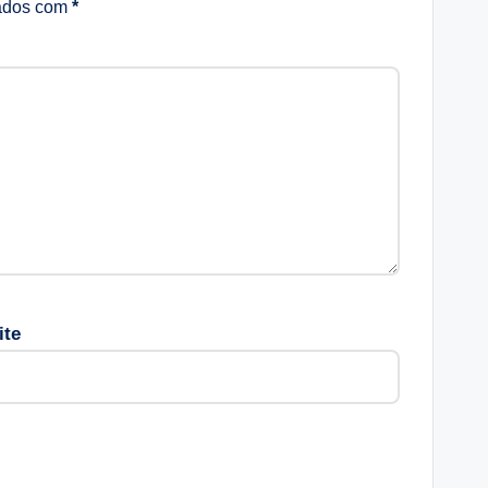
cados com
*
ite