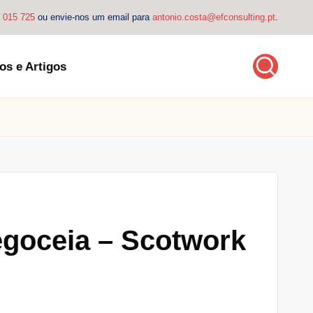
4 015 725
ou envie-nos um email para
antonio.costa@efconsulting.pt
.
os e Artigos
goceia – Scotwork