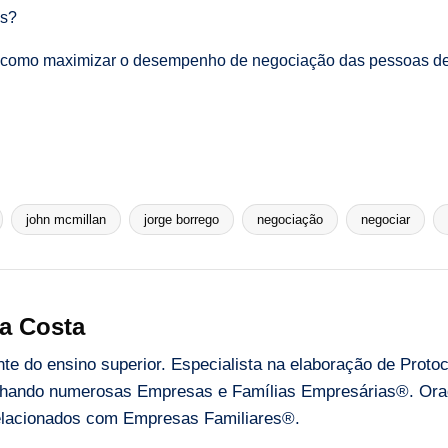
os?
á como maximizar o desempenho de negociação das pessoas de 
john mcmillan
jorge borrego
negociação
negociar
a Costa
e do ensino superior. Especialista na elaboração de Proto
ando numerosas Empresas e Famílias Empresárias®. Orado
 relacionados com Empresas Familiares®.