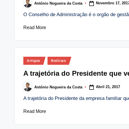
Novembro 17, 201
António Nogueira da Costa
Posted
by
O Conselho de Administração é o orgão de gest
Read More
Posted
Artigos
Notícias
in
A trajetória do Presidente que
Abril 21, 2017
António Nogueira da Costa
Posted
by
A trajetória do Presidente da empresa familiar
Read More