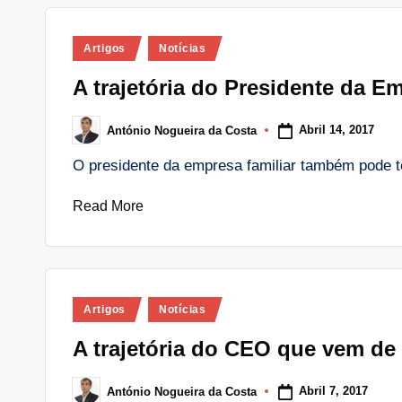
Posted
Artigos
Notícias
in
A trajetória do Presidente da E
Abril 14, 2017
António Nogueira da Costa
Posted
by
O presidente da empresa familiar também pode t
Read More
Posted
Artigos
Notícias
in
A trajetória do CEO que vem de
Abril 7, 2017
António Nogueira da Costa
Posted