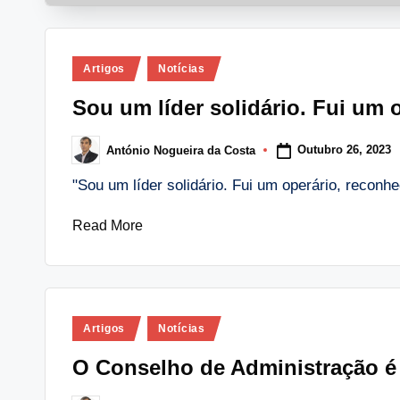
Posted
Artigos
Notícias
in
Sou um líder solidário. Fui um 
Outubro 26, 2023
António Nogueira da Costa
Posted
by
"Sou um líder solidário. Fui um operário, reconh
Read More
Posted
Artigos
Notícias
in
O Conselho de Administração é 