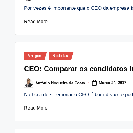
by
Por vezes é importante que o CEO da empresa fa
Read More
Posted
Artigos
Notícias
in
CEO: Comparar os candidatos i
Março 24, 2017
António Nogueira da Costa
Posted
by
Na hora de selecionar o CEO é bom dispor e po
Read More