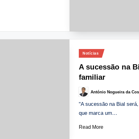
Posted
Notícias
in
A sucessão na Bi
familiar
António Nogueira da Cos
Posted
by
"A sucessão na Bial será,
que marca um…
Read More