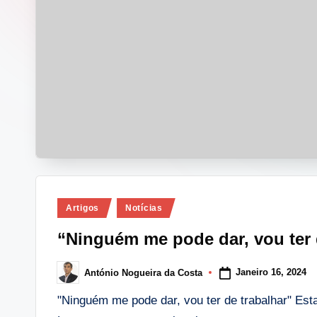
i
n
g
.
p
t
Posted
Artigos
Notícias
in
“Ninguém me pode dar, vou ter 
Janeiro 16, 2024
António Nogueira da Costa
Posted
by
"Ninguém me pode dar, vou ter de trabalhar" Est