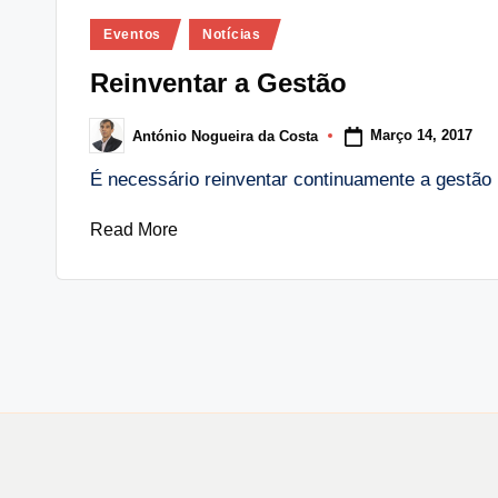
Posted
Eventos
Notícias
in
Reinventar a Gestão
Março 14, 2017
António Nogueira da Costa
Posted
by
É necessário reinventar continuamente a gestão
Read More
Paginação
dos
conteúdos