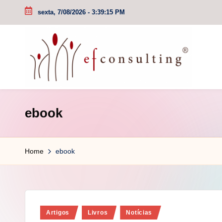
sexta, 7/08/2026
-
3:39:16 PM
Skip
to
content
e
ebook
f
c
Home
ebook
o
n
s
Posted
Artigos
Livros
Notícias
u