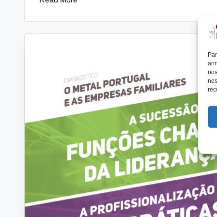
Par
arm
nos
nes
rec