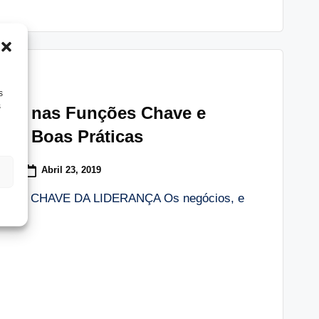
s
s
são nas Funções Chave e
ão e Boas Práticas
Abril 23, 2019
ta
ES CHAVE DA LIDERANÇA Os negócios, e
que…