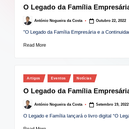
in
O Legado da Família Empresári
lt
Outubro 22, 2022
António Nogueira da Costa
i
Posted
by
"O Legado da Família Empresária e a Continuid
n
Read More
g
.
p
Posted
Artigos
Eventos
Notícias
t
in
O Legado da Família Empresári
Setembro 19, 2022
António Nogueira da Costa
Posted
by
O Legado e Família lançará o livro digital “O L
Read More