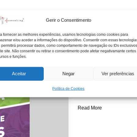
Gerir o Consentimento
Posted
a fornecer as melhores experiências, usamos tecnologias como cookies para
Artigos
Notícias
azenar e/ou aceder a informações do dispositivo. Consentir com essas tecnologia
in
 permitirá processar dados, como comportamento de navegação ou IDs exclusivo
ebook 2 A Suces
te site. Não consentir ou retirar o consentimento pode afetar negativamante certos
ursos e funções.
Profissionalizaç
António Nogueira da Cos
Aceitar
Negar
Ver preferências
Posted
by
A SUCESSÃO NAS FUNÇÕ
Política de Cookies
em especial muitos dos 
Read More