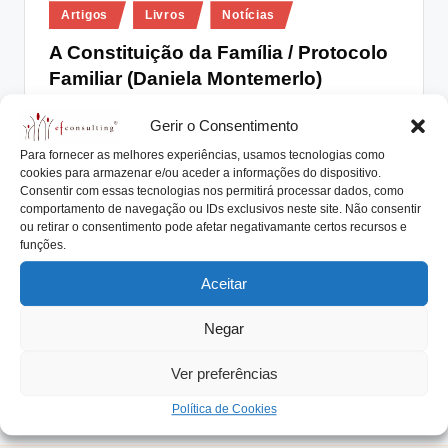
Posted
lt
Artigos
Livros
Notícias
in
i
A Constituição da Família / Protocolo
Familiar (Daniela Montemerlo)
n
g
António Nogueira da Costa
Maio 31, 2021
Posted
Gerir o Consentimento
by
A Constituição da Família ou o Protocolo Familiar.
.
Para fornecer as melhores experiências, usamos tecnologias como
Acordos para perpetuar a empresa familiar e…
cookies para armazenar e/ou aceder a informações do dispositivo.
p
Consentir com essas tecnologias nos permitirá processar dados, como
Read More
t
comportamento de navegação ou IDs exclusivos neste site. Não consentir
ou retirar o consentimento pode afetar negativamante certos recursos e
funções.
Aceitar
Negar
Ver preferências
Política de Cookies