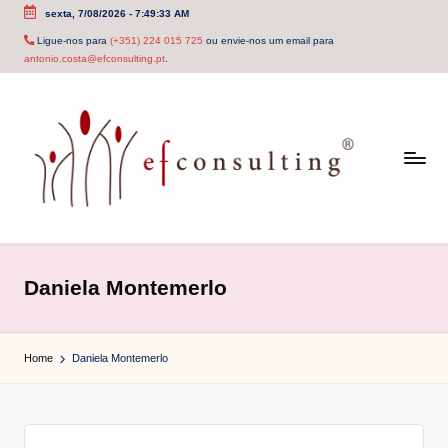
sexta, 7/08/2026
-
7:49:33 AM
Skip
Ligue-nos para
(+351) 224 015 725
ou envie-nos um email para
antonio.costa@efconsulting.pt
.
to
content
e
f
Daniela Montemerlo
c
o
Home
Daniela Montemerlo
n
s
u