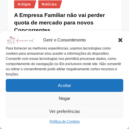
Posted
lt
Artigos
Notícias
in
i
A Empresa Familiar não vai perder
quota de mercado para novos
n
Concorrentes
g
Gerir o Consentimento
António Nogueira da Costa
Maio 25, 2018
.
Posted
by
Se a Empresa Familiar não deseja perder quota de
Para fornecer as melhores experiências, usamos tecnologias como
p
cookies para armazenar e/ou aceder a informações do dispositivo.
mercado para novos Concorrentes, tem de…
Consentir com essas tecnologias nos permitirá processar dados, como
t
comportamento de navegação ou IDs exclusivos neste site. Não consentir
Read More
ou retirar o consentimento pode afetar negativamante certos recursos e
funções.
Aceitar
Negar
Ver preferências
Política de Cookies