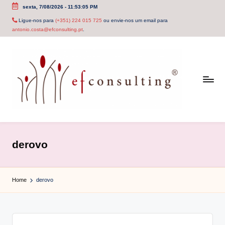
sexta, 7/08/2026
-
11:53:05 PM
Skip
Ligue-nos para
(+351) 224 015 725
ou envie-nos um email para
antonio.costa@efconsulting.pt
.
to
content
e
f
derovo
c
o
Home
derovo
n
s
u