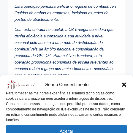
Esta operação permitirá unificar o negócio de combustíveis
líquidos de ambas as empresas, incluindo as redes de
postos de abastecimento.
Com esta entrada no capital, a OZ Energia considera que
ganha eficiência e consolida a sua atividade a nível
nacional pelo acesso a uma rede de distribuição de
combustíveis de âmbito nacional e consolidação da
presença do GPL OZ. Para a Alves Bandeira, esta
operação proporciona economias de escala relevantes ao
negócio e dota o grupo dos meios financeiros necessários
para aumentar a rede de retalho.
Gerir o Consentimento
Os principais acionistas do Grupo Alves Bandeira são a
família Alves Bandeira, com mais de 50 anos de
Para fornecer as melhores experiências, usamos tecnologias como
experiência, e a família Monjardino com mais de 110 anos
cookies para armazenar e/ou aceder a informações do dispositivo.
Consentir com essas tecnologias nos permitirá processar dados, como
de experiência. A OZ Energia é detida pelo Grupo Gestmin,
comportamento de navegação ou IDs exclusivos neste site. Não consentir
controlado por Manuel Champalimaud.
ou retirar o consentimento pode afetar negativamante certos recursos e
funções.
Temas para Reflexão:
Aceitar
Quem são os nossos principais concorrentes?