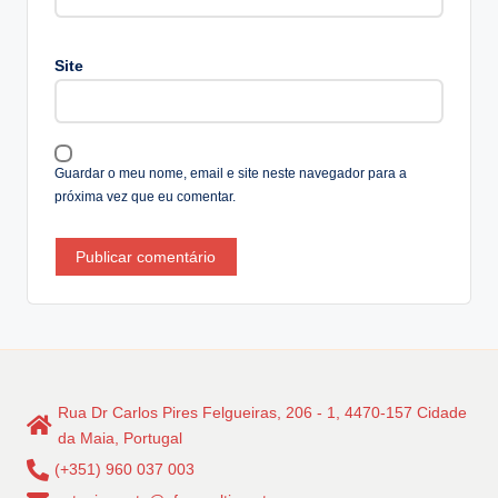
r
n
a
Site
ti
v
e
:
Guardar o meu nome, email e site neste navegador para a
próxima vez que eu comentar.
Rua Dr Carlos Pires Felgueiras, 206 - 1, 4470-157 Cidade
da Maia, Portugal
(+351) 960 037 003