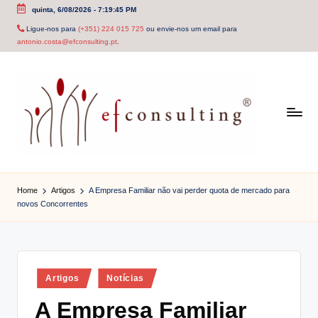
quinta, 6/08/2026
-
7:19:46 PM
Skip
Ligue-nos para
(+351) 224 015 725
ou envie-nos um email para
antonio.costa@efconsulting.pt
.
to
content
e
f
Home
Artigos
A Empresa Familiar não vai perder quota de mercado para
novos Concorrentes
c
o
n
Posted
Artigos
Notícias
s
in
A Empresa Familiar
u