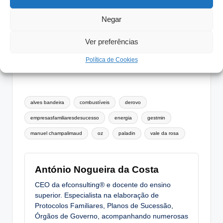
Que soluções existem para sustentar ou elevar a
Negar
nossa quota de mercado?
Será oportuno desenvolver uma estratégia de
Ver preferências
associação com outros players do nosso mercado?
Política de Cookies
Tags:
alves bandeira
combustíveis
derovo
empresasfamiliaresdesucesso
energia
gestmin
manuel champalimaud
oz
paladin
vale da rosa
António Nogueira da Costa
CEO da efconsulting® e docente do ensino
superior. Especialista na elaboração de
Protocolos Familiares, Planos de Sucessão,
Órgãos de Governo, acompanhando numerosas