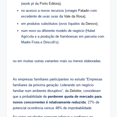
(wook.pt da
Porto Editora
);
no acesso a novos recursos (vinagre
Paladin
com
excedente de uvas uvas da
Vale da Rosa
);
em produtos substitutos (ovos líquidos da
Derovo
);
num novo ou diferente modelo de negócio (Hubel
Agrícola e a produção de framboesas em parceria com
Madre Fruta e Driscoll’s);
ou em muitas outras variantes mais ou menos elaboradas.
As empresas familiares participantes no estudo “Empresas
familiares da próxima geração: Liderando um negócio
familiar num ambiente disruptivo”, da
Deloitte
, consideram
que a probabilidade de
perderem quota de mercado para
novos concorrentes é relativamente reduzida
: 27% de
potencial ocorrência versus 48% de improbabilidade.
Se estes resultados parecem reforçar a confiança na