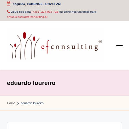
segunda, 10/08/2026
-
8:25:13 AM
Skip
Ligue-nos para
(+351) 224 015 725
ou envie-nos um email para
antonio.costa@efconsulting.pt
.
to
content
e
f
eduardo loureiro
c
o
Home
eduardo loureiro
n
s
u