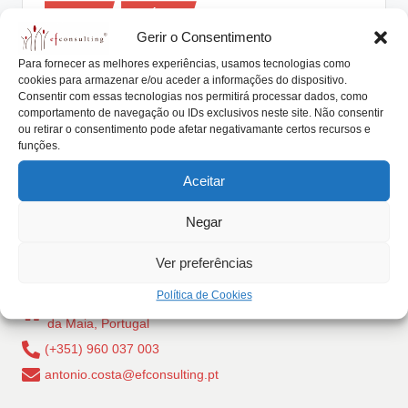
Posted
lt
Artigos
Notícias
in
Gerir o Consentimento
i
A família envolve-se no negócio
Para fornecer as melhores experiências, usamos tecnologias como
familiar
n
cookies para armazenar e/ou aceder a informações do dispositivo.
Consentir com essas tecnologias nos permitirá processar dados, como
g
António Nogueira da Costa
Outubro 20, 2017
Posted
comportamento de navegação ou IDs exclusivos neste site. Não consentir
by
A grande maioria das empresas familiares tem em
ou retirar o consentimento pode afetar negativamante certos recursos e
.
funções.
comum o facto de envolverem as pessoas…
p
Aceitar
Read More
t
Negar
Ver preferências
Política de Cookies
Rua Dr Carlos Pires Felgueiras, 206 - 1, 4470-157 Cidade
da Maia, Portugal
(+351) 960 037 003
antonio.costa@efconsulting.pt