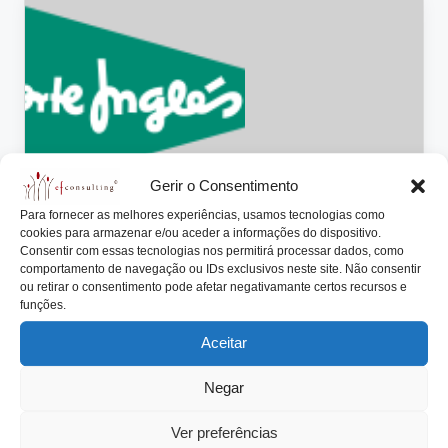
lt
i
n
g
.
p
Gerir o Consentimento
t
Para fornecer as melhores experiências, usamos tecnologias como
cookies para armazenar e/ou aceder a informações do dispositivo.
Posted
Consentir com essas tecnologias nos permitirá processar dados, como
Artigos
comportamento de navegação ou IDs exclusivos neste site. Não consentir
in
ou retirar o consentimento pode afetar negativamante certos recursos e
Sobrinho (Dimas) sucede a sobrinho
funções.
(Isidoro) do fundador do El Corte
Inglés
Aceitar
António Nogueira da Costa
Setembro 26, 2014
Posted
Negar
by
Em menos de uma semana desapareceram dois
grandes empresários espanhóis: Emílio Botín – o
Ver preferências