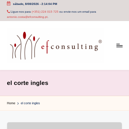
sábado, 8/08/2026
-
2:14:04 PM
Skip
Ligue-nos para
(+351) 224 015 725
ou envie-nos um email para
antonio.costa@efconsulting.pt
.
to
content
e
f
el corte ingles
c
o
Home
el corte ingles
n
s
u