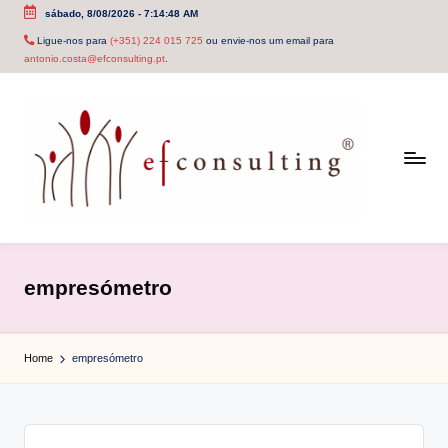
sábado, 8/08/2026
-
7:14:48 AM
Skip
Ligue-nos para
(+351) 224 015 725
ou envie-nos um email para
antonio.costa@efconsulting.pt
.
to
content
e
f
empresómetro
c
o
Home
empresómetro
n
s
u