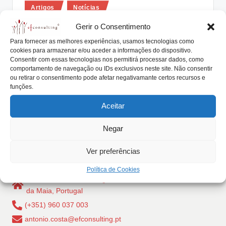
Posted
lt
Artigos
Notícias
in
i
EMPRESÓMETRO de Empresas
Gerir o Consentimento
Familiares
n
Para fornecer as melhores experiências, usamos tecnologias como
cookies para armazenar e/ou aceder a informações do dispositivo.
g
António Nogueira da Costa
Janeiro 23, 2022
Consentir com essas tecnologias nos permitirá processar dados, como
Posted
by
comportamento de navegação ou IDs exclusivos neste site. Não consentir
O Empresómetro de Empresas Familiares é um
.
ou retirar o consentimento pode afetar negativamante certos recursos e
questionário de diagnóstico simples de 5 temas
funções.
p
relevantes…
Aceitar
t
Read More
Negar
Ver preferências
Política de Cookies
Rua Dr Carlos Pires Felgueiras, 206 - 1, 4470-157 Cidade
da Maia, Portugal
(+351) 960 037 003
antonio.costa@efconsulting.pt