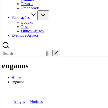
Pessoas
Propriedade
Publicações
Ebooks
Posts
Outros Artigos
Eventos e Artigos
enganos
Home
enganos
Posted
Artigos
Notícias
in