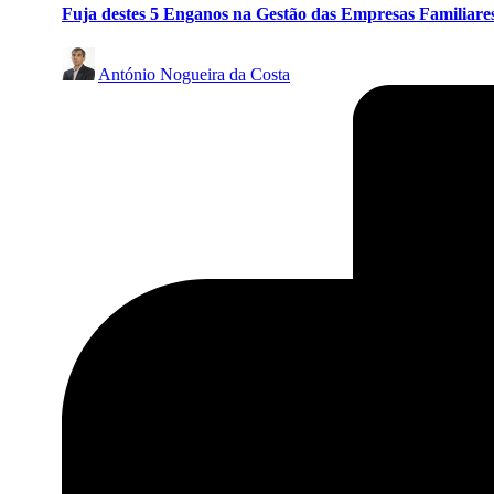
Fuja destes 5 Enganos na Gestão das Empresas Familiare
Posted
António Nogueira da Costa
by