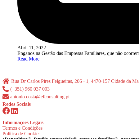
Abril 11, 2022
Enganos na Gestão das Empresas Familiares, que não ocorrem
Read More
Rua Dr Carlos Pires Felgueiras, 206 - 1, 4470-157 Cidade da Mai
(+351) 960 037 003
antonio.costa@efconsulting.pt
Redes Sociais
Informações Legais
Termos e Condições
Política de Cookies