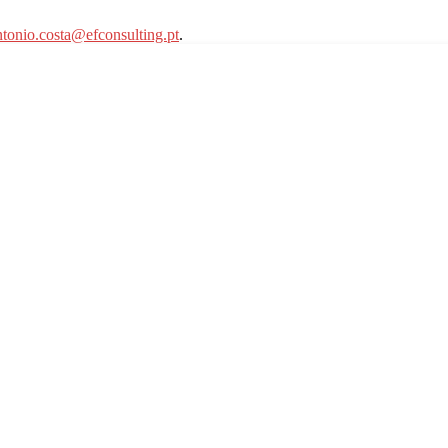
ntonio.costa@efconsulting.pt
.