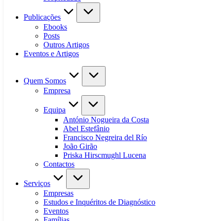
Publicações
Ebooks
Posts
Outros Artigos
Eventos e Artigos
Quem Somos
Empresa
Equipa
António Nogueira da Costa
Abel Estefânio
Francisco Negreira del Río
João Girão
Priska Hirscmughl Lucena
Contactos
Serviços
Empresas
Estudos e Inquéritos de Diagnóstico
Eventos
Famílias