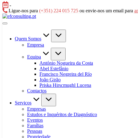
Skip
-
to
Ligue-nos para
(+351) 224 015 725
ou envie-nos um email para
a
content
efconsulting.pt
Quem Somos
Empresa
Equipa
António Nogueira da Costa
Abel Estefânio
Francisco Negreira del Río
João Girão
Priska Hirscmughl Lucena
Contactos
Serviços
Empresas
Estudos e Inquéritos de Diagnóstico
Eventos
Famílias
Pessoas
Propriedade