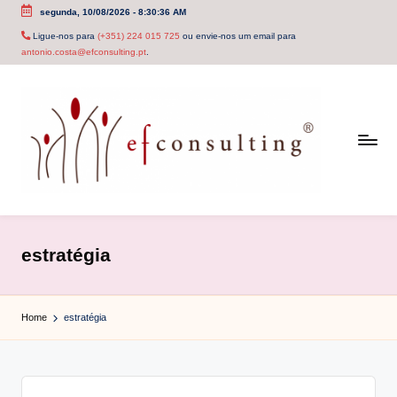
segunda, 10/08/2026
-
8:30:36 AM
Skip
Ligue-nos para
(+351) 224 015 725
ou envie-nos um email para
antonio.costa@efconsulting.pt
.
to
content
e
f
estratégia
c
o
Home
estratégia
n
s
u