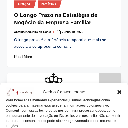
Posted
lt
Artigos
Notícias
in
i
O Longo Prazo na Estratégia de
Negócio da Empresa Familiar
n
g
António Nogueira da Costa
Junho 19, 2020
Posted
by
O longo prazo é a referência temporal que mais se
.
associa e se apresenta como…
p
Read More
t
Gerir o Consentimento
Para fornecer as melhores experiências, usamos tecnologias como
cookies para armazenar e/ou aceder a informações do dispositivo.
Consentir com essas tecnologias nos permitirá processar dados, como
comportamento de navegação ou IDs exclusivos neste site. Não consentir
ou retirar o consentimento pode afetar negativamante certos recursos e
funções.