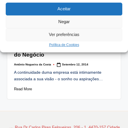
Aceitar
Negar
Ver preferências
Posted
Artigos
in
Política de Cookies
Desacordo sobre a Visão e Estratégia
do Negócio
António Nogueira da Costa
Setembro 12, 2014
Posted
by
A continuidade duma empresa está intimamente
associada a sua visão - o sonho ou aspirações…
Read More
Rua Dr Carlos Pires Felgueiras, 206 - 1, 4470-157 Cidade