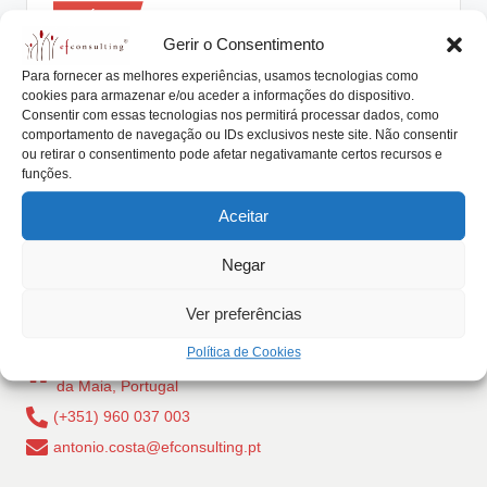
Posted
lt
Notícias
in
Gerir o Consentimento
i
Questionário Sucessão de Empresas
Para fornecer as melhores experiências, usamos tecnologias como
Familiares
n
cookies para armazenar e/ou aceder a informações do dispositivo.
Consentir com essas tecnologias nos permitirá processar dados, como
g
António Nogueira da Costa
Maio 17, 2017
Posted
comportamento de navegação ou IDs exclusivos neste site. Não consentir
by
A Universidade Aberta, Instituição Pública de Ensino a
ou retirar o consentimento pode afetar negativamante certos recursos e
.
funções.
Distância, é a representante de Portugal no…
p
Aceitar
Read More
t
Negar
Ver preferências
Política de Cookies
Rua Dr Carlos Pires Felgueiras, 206 - 1, 4470-157 Cidade
da Maia, Portugal
(+351) 960 037 003
antonio.costa@efconsulting.pt