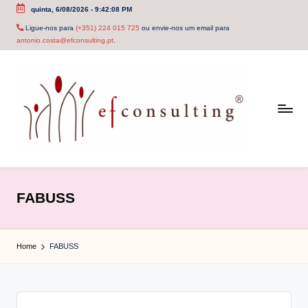
quinta, 6/08/2026
-
9:42:08 PM
Skip
Ligue-nos para
(+351) 224 015 725
ou envie-nos um email para
antonio.costa@efconsulting.pt
.
to
content
e
f
FABUSS
c
o
Home
FABUSS
n
s
u