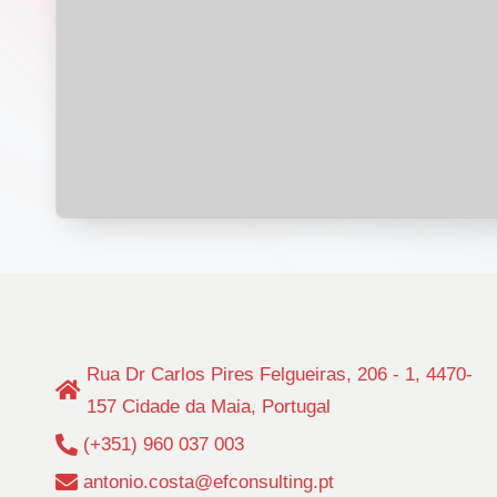
i
n
g
.
p
t
Rua Dr Carlos Pires Felgueiras, 206 - 1, 4470-
157 Cidade da Maia, Portugal
(+351) 960 037 003
antonio.costa@efconsulting.pt