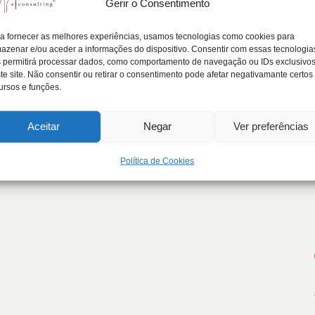
Gerir o Consentimento
a Empresária®
a fornecer as melhores experiências, usamos tecnologias como cookies para
azenar e/ou aceder a informações do dispositivo. Consentir com essas tecnologia
1
 permitirá processar dados, como comportamento de navegação ou IDs exclusivo
te site. Não consentir ou retirar o consentimento pode afetar negativamante certos
ofissionalização da Família Empresária® Na Empresa Famili
ursos e funções.
Aceitar
Negar
Ver preferências
Política de Cookies