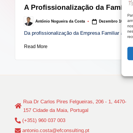
in
A Profissionalização da Famíli
lt
Par
arm
Dezembro 10, 202
António Nogueira da Costa
i
Posted
nos
by
nes
Da profissionalização da Empresa Familiar à pr
n
rec
Read More
g
.
p
t
Rua Dr Carlos Pires Felgueiras, 206 - 1, 4470-
157 Cidade da Maia, Portugal
(+351) 960 037 003
antonio.costa@efconsulting.pt