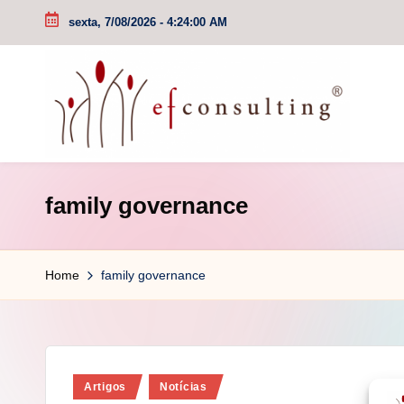
sexta, 7/08/2026
-
4:24:00 AM
Skip
to
content
e
family governance
f
c
Home
family governance
o
n
s
Posted
Artigos
Notícias
u