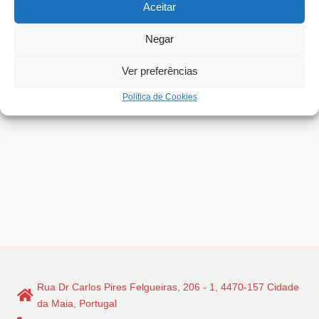
Aceitar
by
A empresa familiar tem de identificar iniciativas que
aceleram a sua transformação, se desejar manter-
Negar
se…
Ver preferências
Read More
Política de Cookies
Rua Dr Carlos Pires Felgueiras, 206 - 1, 4470-157 Cidade
da Maia, Portugal