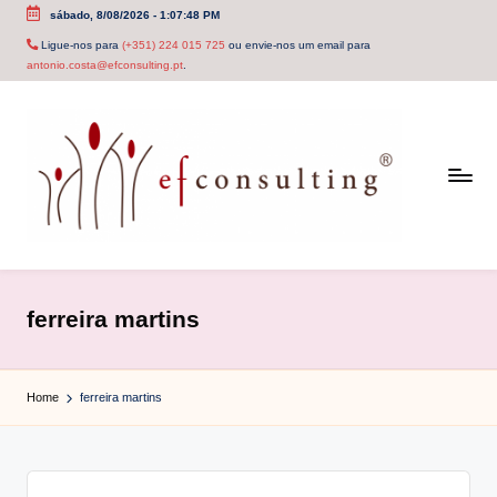
sábado, 8/08/2026
-
1:07:48 PM
Skip
Ligue-nos para
(+351) 224 015 725
ou envie-nos um email para
antonio.costa@efconsulting.pt
.
to
content
e
f
ferreira martins
c
o
Home
ferreira martins
n
s
u