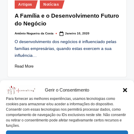
Posted
lt
Artigos
Notícias
in
i
A Família e o Desenvolvimento Futuro
do Negócio
n
g
António Nogueira da Costa
Janeiro 10, 2020
Posted
by
O desenvolvimento dos negócios é influenciado pelas
.
famílias empresárias, quando estas exercem a sua
p
influência…
t
Read More
Gerir o Consentimento
Posted
Artigos
Notícias
Para fornecer as melhores experiências, usamos tecnologias como
in
cookies para armazenar e/ou aceder a informações do dispositivo.
A empresa familiar identifica
Consentir com essas tecnologias nos permitirá processar dados, como
iniciativas que aceleram a
comportamento de navegação ou IDs exclusivos neste site. Não consentir
transformação
ou retirar o consentimento pode afetar negativamante certos recursos e
funções.
António Nogueira da Costa
Setembro 21, 2018
Posted