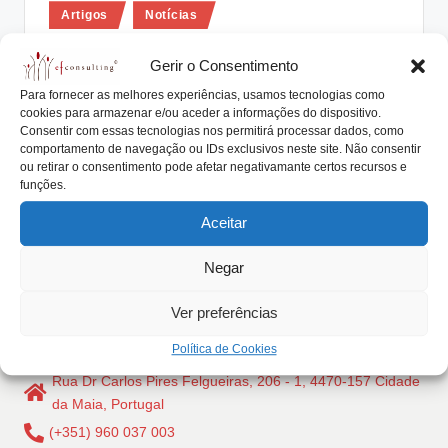
Posted
lt
Artigos
Notícias
in
i
As Empresas Familiares possuem
Gerir o Consentimento
uma forte ligação às Comunidades
n
Para fornecer as melhores experiências, usamos tecnologias como
Locais
g
cookies para armazenar e/ou aceder a informações do dispositivo.
Consentir com essas tecnologias nos permitirá processar dados, como
António Nogueira da Costa
Novembro 23, 2018
.
Posted
comportamento de navegação ou IDs exclusivos neste site. Não consentir
by
As Empresas Familiares possuem uma forte ligação às
ou retirar o consentimento pode afetar negativamante certos recursos e
p
funções.
Comunidades Locais, assumindo-se como um enorme
t
impulsionador…
Aceitar
Read More
Negar
Ver preferências
Política de Cookies
Rua Dr Carlos Pires Felgueiras, 206 - 1, 4470-157 Cidade
da Maia, Portugal
(+351) 960 037 003