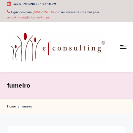
sexta, 7/08/2026
-
1:22:18 PM
Skip
Ligue-nos para
(+351) 224 015 725
ou envie-nos um email para
antonio.costa@efconsulting.pt
.
to
content
e
f
fumeiro
c
o
Home
fumeiro
n
s
u