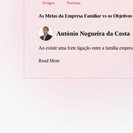
Posted
Artigos
Notícias
in
As Metas da Empresa Familiar vs os Objetivos
António Nogueira da Costa
Posted
by
Ao existir uma forte ligação entre a família empre
Read More