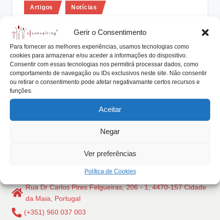
Posted
lt
Artigos
Notícias
in
i
A cooperação e os investimentos
Gerir o Consentimento
empresariais das Empresas
n
Para fornecer as melhores experiências, usamos tecnologias como
Familiares
g
cookies para armazenar e/ou aceder a informações do dispositivo.
Consentir com essas tecnologias nos permitirá processar dados, como
António Nogueira da Costa
Fevereiro 22, 2019
.
Posted
comportamento de navegação ou IDs exclusivos neste site. Não consentir
by
A cooperação e os investimentos empresariais
ou retirar o consentimento pode afetar negativamante certos recursos e
p
funções.
conjuntos devem ser devidamente considerados pelos
t
líderes das Empresas…
Aceitar
Read More
Negar
Ver preferências
Política de Cookies
Rua Dr Carlos Pires Felgueiras, 206 - 1, 4470-157 Cidade
da Maia, Portugal
(+351) 960 037 003