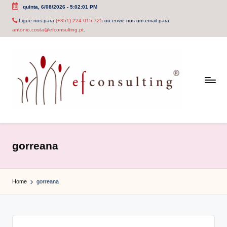
quinta, 6/08/2026
-
5:02:01 PM
Skip
Ligue-nos para
(+351) 224 015 725
ou envie-nos um email para
antonio.costa@efconsulting.pt
.
to
content
e
f
gorreana
c
o
Home
gorreana
n
s
u