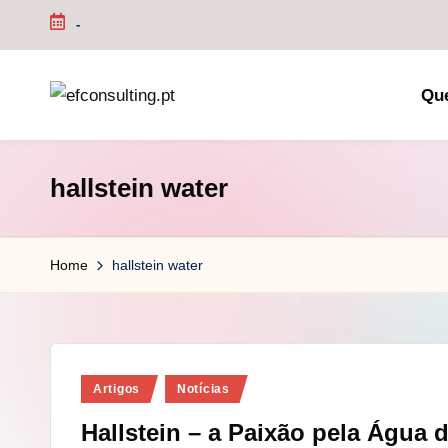
-
Skip
to
Qu
content
e
f
hallstein water
c
o
Home
hallstein water
n
s
u
Posted
Artigos
Notícias
in
lt
Hallstein – a Paixão pela Água 