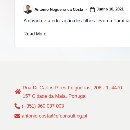
i
Junho 10, 2021
António Nogueira da Costa
Posted
n
by
A dúvida e a educação dos filhos levou a Famíl
g
Read More
.
p
t
Rua Dr Carlos Pires Felgueiras, 206 - 1, 4470-
157 Cidade da Maia, Portugal
(+351) 960 037 003
antonio.costa@efconsulting.pt