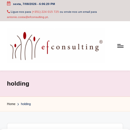
sexta, 7/08/2026
-
6:06:20 PM
Skip
Ligue-nos para
(+351) 224 015 725
ou envie-nos um email para
antonio.costa@efconsulting.pt
.
to
content
e
f
holding
c
o
Home
holding
n
s
u