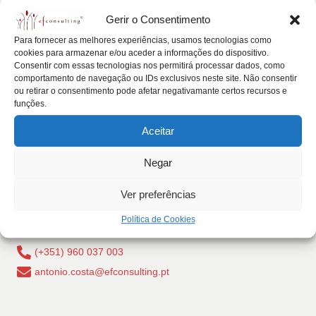
Posted
lt
Artigos
Notícias
Gerir o Consentimento
in
i
Vulgarização do tema holding familiar
Para fornecer as melhores experiências, usamos tecnologias como
cookies para armazenar e/ou aceder a informações do dispositivo.
n
António Nogueira da Costa
Maio 30, 2016
Posted
Consentir com essas tecnologias nos permitirá processar dados, como
by
g
comportamento de navegação ou IDs exclusivos neste site. Não consentir
Uma holding familiar não é solução para tudo, mas a
ou retirar o consentimento pode afetar negativamante certos recursos e
sua vulgarização de forma indevida…
.
funções.
Read More
p
Aceitar
t
Negar
Ver preferências
Rua Dr Carlos Pires Felgueiras, 206 - 1, 4470-157 Cidade
Política de Cookies
da Maia, Portugal
(+351) 960 037 003
antonio.costa@efconsulting.pt