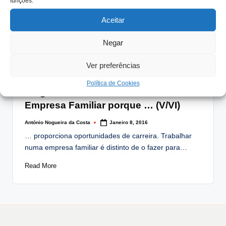
funções.
dos principais…
Aceitar
Read More
Negar
Ver preferências
Posted
Artigos
in
Política de Cookies
Eu gostaria de trabalhar numa
Empresa Familiar porque … (V/VI)
António Nogueira da Costa
Janeiro 8, 2016
Posted
by
… proporciona oportunidades de carreira. Trabalhar
numa empresa familiar é distinto de o fazer para…
Read More