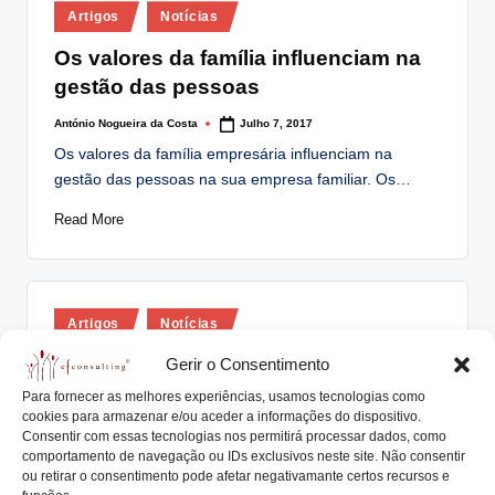
Posted
lt
Artigos
Notícias
in
i
Os valores da família influenciam na
gestão das pessoas
n
g
António Nogueira da Costa
Julho 7, 2017
Posted
by
Os valores da família empresária influenciam na
.
gestão das pessoas na sua empresa familiar. Os…
p
Read More
t
Posted
Artigos
Notícias
in
Eu gostaria de trabalhar numa
Gerir o Consentimento
Empresa Familiar porque … (VI/VI)
Para fornecer as melhores experiências, usamos tecnologias como
cookies para armazenar e/ou aceder a informações do dispositivo.
António Nogueira da Costa
Janeiro 15, 2016
Consentir com essas tecnologias nos permitirá processar dados, como
Posted
by
comportamento de navegação ou IDs exclusivos neste site. Não consentir
... possui sistema de remuneração associada a
ou retirar o consentimento pode afetar negativamante certos recursos e
performance As pessoas são reconhecidamente um