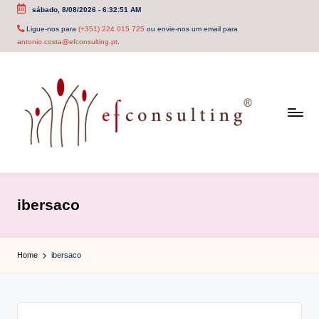
sábado, 8/08/2026
-
6:32:51 AM
Skip
Ligue-nos para
(+351) 224 015 725
ou envie-nos um email para
antonio.costa@efconsulting.pt
.
to
content
e
f
ibersaco
c
o
Home
ibersaco
n
s
u