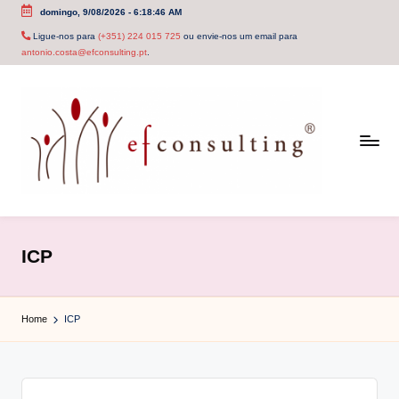
domingo, 9/08/2026
-
6:18:46 AM
Skip
Ligue-nos para
(+351) 224 015 725
ou envie-nos um email para
antonio.costa@efconsulting.pt
.
to
content
e
f
ICP
c
o
Home
ICP
n
s
u