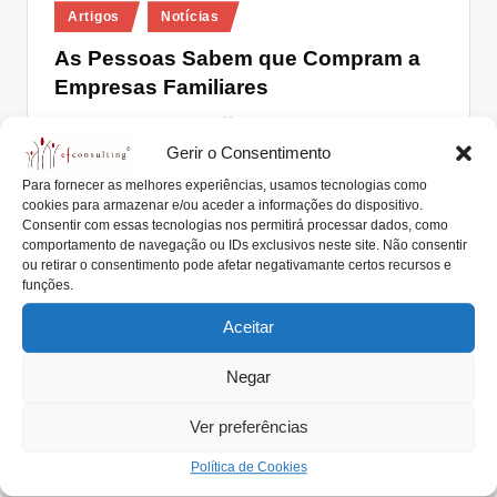
Posted
lt
Artigos
Notícias
in
i
As Pessoas Sabem que Compram a
Empresas Familiares
n
g
António Nogueira da Costa
Agosto 28, 2020
Posted
by
Gerir o Consentimento
As Pessoas Sabem que Compram a Empresas
.
Familiares e fazem-no de forma deliberada. A
Para fornecer as melhores experiências, usamos tecnologias como
p
cookies para armazenar e/ou aceder a informações do dispositivo.
vivência…
Consentir com essas tecnologias nos permitirá processar dados, como
t
Read More
comportamento de navegação ou IDs exclusivos neste site. Não consentir
ou retirar o consentimento pode afetar negativamante certos recursos e
funções.
Aceitar
Negar
Ver preferências
Política de Cookies