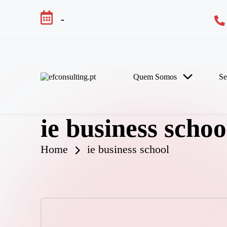
-
Skip
to
content
Quem Somos
Se
e
f
c
o
ie business schoo
n
s
u
Home
ie business school
lt
i
n
g
.
p
t