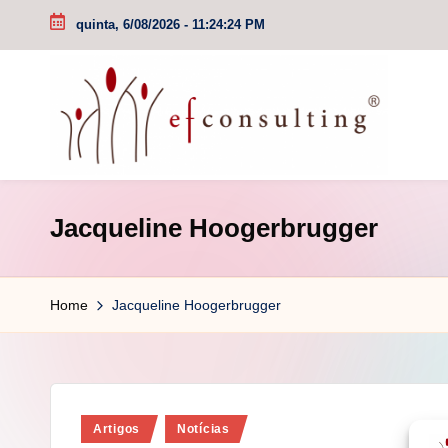
quinta, 6/08/2026
-
11:24:24 PM
Skip
to
content
e
Jacqueline Hoogerbrugger
f
c
Home
Jacqueline Hoogerbrugger
o
n
s
Posted
Artigos
Notícias
u