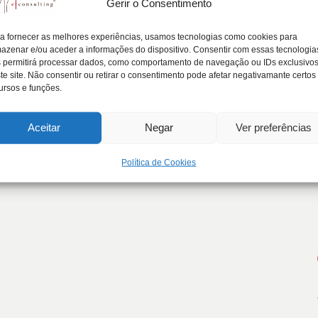
Gerir o Consentimento
mília e Empresa, … Pós-graduação Direi
a fornecer as melhores experiências, usamos tecnologias como cookies para
azenar e/ou aceder a informações do dispositivo. Consentir com essas tecnologia
 permitirá processar dados, como comportamento de navegação ou IDs exclusivo
te site. Não consentir ou retirar o consentimento pode afetar negativamante certos
er e Inovar ..., e muitas outras palavras podem…
ursos e funções.
Aceitar
Negar
Ver preferências
Política de Cookies