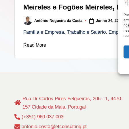
in
Meireles e Fogões Meireles, Fa
lt
Par
arm
Junho 24, 2022
António Nogueira da Costa
i
Posted
nos
by
nes
Família e Empresa, Trabalho e Salário, Empreend
n
rec
Read More
g
.
p
t
Rua Dr Carlos Pires Felgueiras, 206 - 1, 4470-
157 Cidade da Maia, Portugal
(+351) 960 037 003
antonio.costa@efconsulting.pt