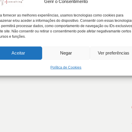
Gerir o Consentimento
esa Familiar. A Prática com Suporte J
a fornecer as melhores experiências, usamos tecnologias como cookies para
azenar e/ou aceder a informações do dispositivo. Consentir com essas tecnologia
 permitirá processar dados, como comportamento de navegação ou IDs exclusivo
te site. Não consentir ou retirar o consentimento pode afetar negativamante certos
 Prática com Suporte Jurídico", na Católica Business Scho
ursos e funções.
Aceitar
Negar
Ver preferências
Política de Cookies