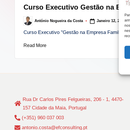
in
Curso Executivo Gestão na Empr
lt
Par
arm
Janeiro 12, 2022
António Nogueira da Costa
i
Posted
nos
by
nes
Curso Executivo "Gestão na Empresa Familiar. A
n
rec
Read More
g
.
p
t
Rua Dr Carlos Pires Felgueiras, 206 - 1, 4470-
157 Cidade da Maia, Portugal
(+351) 960 037 003
antonio.costa@efconsulting.pt