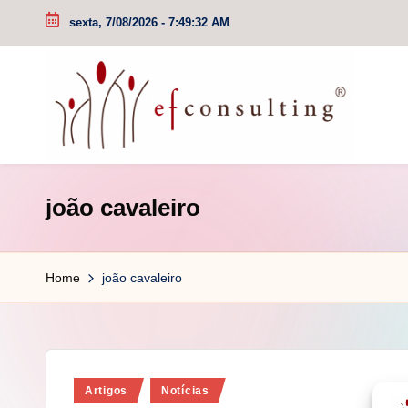
sexta, 7/08/2026
-
7:49:32 AM
Skip
to
content
e
joão cavaleiro
f
c
Home
joão cavaleiro
o
n
s
Posted
Artigos
Notícias
u