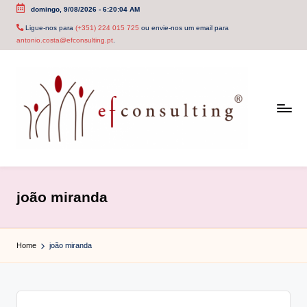
domingo, 9/08/2026
-
6:20:04 AM
Skip
Ligue-nos para
(+351) 224 015 725
ou envie-nos um email para
antonio.costa@efconsulting.pt
.
to
content
e
f
joão miranda
c
o
Home
joão miranda
n
s
u