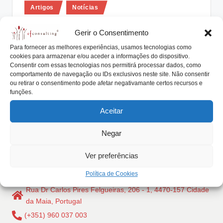
Posted
lt
Artigos
Notícias
in
i
Os valores da família influenciam o
Gerir o Consentimento
produto ou o serviço da empresa
n
Para fornecer as melhores experiências, usamos tecnologias como
familiar
g
cookies para armazenar e/ou aceder a informações do dispositivo.
Consentir com essas tecnologias nos permitirá processar dados, como
António Nogueira da Costa
Setembro 15, 2017
.
Posted
comportamento de navegação ou IDs exclusivos neste site. Não consentir
by
Os valores da família empresária influenciam o
ou retirar o consentimento pode afetar negativamante certos recursos e
p
funções.
produto ou o serviço disponibilizado pela empresa
t
familiar.…
Aceitar
Read More
Negar
Ver preferências
Política de Cookies
Rua Dr Carlos Pires Felgueiras, 206 - 1, 4470-157 Cidade
da Maia, Portugal
(+351) 960 037 003