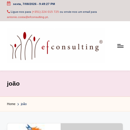
sexta, 7/08/2026
-
9:49:27 PM
Skip
Ligue-nos para
(+351) 224 015 725
ou envie-nos um email para
antonio.costa@efconsulting.pt
.
to
content
e
f
joão
c
o
Home
joão
n
s
u