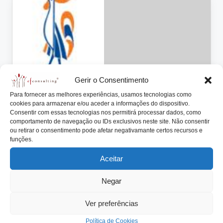
lt
i
n
g
.
Gerir o Consentimento
p
Para fornecer as melhores experiências, usamos tecnologias como
cookies para armazenar e/ou aceder a informações do dispositivo.
t
Consentir com essas tecnologias nos permitirá processar dados, como
comportamento de navegação ou IDs exclusivos neste site. Não consentir
Posted
Artigos
Notícias
ou retirar o consentimento pode afetar negativamante certos recursos e
in
funções.
GALUCHO: De uma oficina para o
Mundo no seio da mesma família
Aceitar
António Nogueira da Costa
Setembro 28, 2015
Posted
Negar
by
Na oficina familiar em São João das Lampas, Sintra,
em 1921, um hábil e engenhoso…
Ver preferências
Read More
Política de Cookies