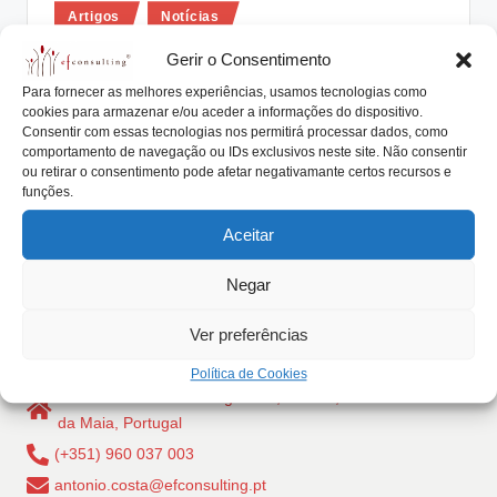
Posted
lt
Artigos
Notícias
in
i
A tecnologia como catalisador
Gerir o Consentimento
disruptivo do mercado da empresa
n
Para fornecer as melhores experiências, usamos tecnologias como
familiar
cookies para armazenar e/ou aceder a informações do dispositivo.
g
Consentir com essas tecnologias nos permitirá processar dados, como
comportamento de navegação ou IDs exclusivos neste site. Não consentir
António Nogueira da Costa
Abril 16, 2018
.
Posted
ou retirar o consentimento pode afetar negativamante certos recursos e
by
A tecnologia foi, é e será sempre um catalisador
funções.
p
disruptivo do mercado da empresa familiar.…
t
Aceitar
Read More
Negar
Ver preferências
Política de Cookies
Rua Dr Carlos Pires Felgueiras, 206 - 1, 4470-157 Cidade
da Maia, Portugal
(+351) 960 037 003
antonio.costa@efconsulting.pt