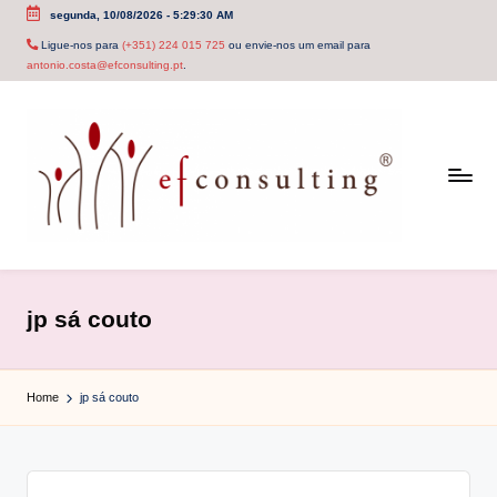
segunda, 10/08/2026
-
5:29:30 AM
Skip
Ligue-nos para
(+351) 224 015 725
ou envie-nos um email para
antonio.costa@efconsulting.pt
.
to
content
e
f
jp sá couto
c
o
Home
jp sá couto
n
s
u