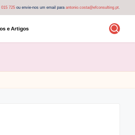
4 015 725
ou envie-nos um email para
antonio.costa@efconsulting.pt
.
os e Artigos