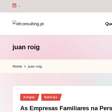
-
Skip
to
Qu
content
e
f
juan roig
c
o
Home
juan roig
n
s
u
Posted
Artigos
Notícias
in
lt
As Empresas Familiares na Pers