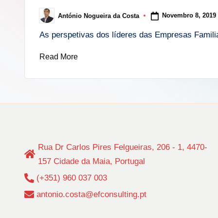
i
Novembro 8, 2019
António Nogueira da Costa
Posted
n
by
As perspetivas dos líderes das Empresas Famil
g
Read More
.
p
t
Rua Dr Carlos Pires Felgueiras, 206 - 1, 4470-
157 Cidade da Maia, Portugal
(+351) 960 037 003
antonio.costa@efconsulting.pt