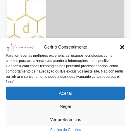
lt
i
n
g
.
Gerir o Consentimento
p
Para fornecer as melhores experiências, usamos tecnologias como
cookies para armazenar e/ou aceder a informações do dispositivo.
t
Consentir com essas tecnologias nos permitirá processar dados, como
comportamento de navegação ou IDs exclusivos neste site. Não consentir
Posted
Artigos
ou retirar o consentimento pode afetar negativamante certos recursos e
in
funções.
Na minha Empresa existem: Ações
para Executivos Não Familiares
Aceitar
António Nogueira da Costa
Abril 17, 2015
Posted
Negar
by
Quando se fala de Empresas Familiares, uma das
principais ideias que se associa é a…
Ver preferências
Read More
Política de Cookies