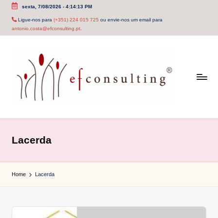
sexta, 7/08/2026
-
4:14:13 PM
Skip
Ligue-nos para
(+351) 224 015 725
ou envie-nos um email para
antonio.costa@efconsulting.pt
.
to
content
e
f
Lacerda
c
o
Home
Lacerda
n
s
u