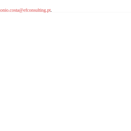
tonio.costa@efconsulting.pt
.