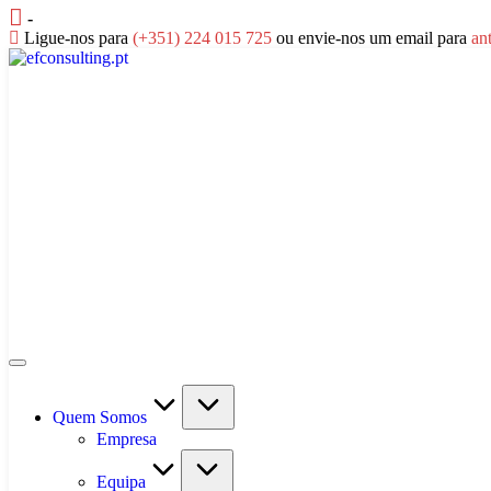
Skip
-
to
Ligue-nos para
(+351) 224 015 725
ou envie-nos um email para
an
content
efconsulting.pt
Quem Somos
Empresa
Equipa