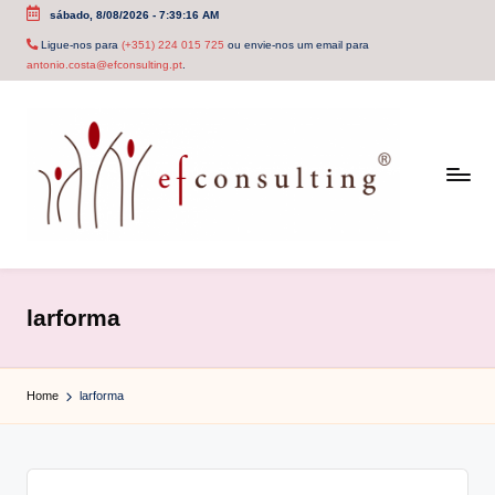
sábado, 8/08/2026
-
7:39:16 AM
Skip
Ligue-nos para
(+351) 224 015 725
ou envie-nos um email para
antonio.costa@efconsulting.pt
.
to
content
e
f
larforma
c
o
Home
larforma
n
s
u