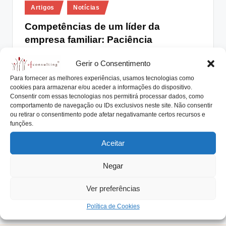
Posted
lt
Artigos
Notícias
in
i
Competências de um líder da
empresa familiar: Paciência
n
g
António Nogueira da Costa
Fevereiro 5, 2016
Posted
Gerir o Consentimento
by
Liderar uma empresa é uma tarefa que uma grande
.
Para fornecer as melhores experiências, usamos tecnologias como
maioria gostaría de concretizar. Olhamos à…
cookies para armazenar e/ou aceder a informações do dispositivo.
p
Consentir com essas tecnologias nos permitirá processar dados, como
Read More
t
comportamento de navegação ou IDs exclusivos neste site. Não consentir
ou retirar o consentimento pode afetar negativamante certos recursos e
funções.
Aceitar
Negar
Ver preferências
Política de Cookies