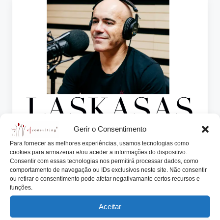
lt
i
n
g
.
p
t
Gerir o Consentimento
Posted
Artigos
Notícias
Para fornecer as melhores experiências, usamos tecnologias como
in
cookies para armazenar e/ou aceder a informações do dispositivo.
“Ninguém me pode dar, vou ter de
Consentir com essas tecnologias nos permitirá processar dados, como
comportamento de navegação ou IDs exclusivos neste site. Não consentir
trabalhar”
ou retirar o consentimento pode afetar negativamante certos recursos e
funções.
António Nogueira da Costa
Janeiro 16, 2024
Posted
by
"Ninguém me pode dar, vou ter de trabalhar" Esta
Aceitar
frase de Celso Lascasas consegue sintetizar…