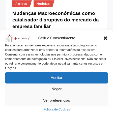
Posted
lt
Artigos
Notícias
in
i
Mudanças Macroeconómicas como
catalisador disruptivo do mercado da
n
empresa familiar
g
António Nogueira da Costa
Março 23, 2018
.
Posted
Gerir o Consentimento
by
As mudanças Macroeconómicas são um dos
p
Para fornecer as melhores experiências, usamos tecnologias como
catalisadores disruptivos do mercado onde atua a
cookies para armazenar e/ou aceder a informações do dispositivo.
t
empresa familiar.…
Consentir com essas tecnologias nos permitirá processar dados, como
comportamento de navegação ou IDs exclusivos neste site. Não consentir
Read More
ou retirar o consentimento pode afetar negativamante certos recursos e
funções.
Aceitar
Negar
Ver preferências
Política de Cookies