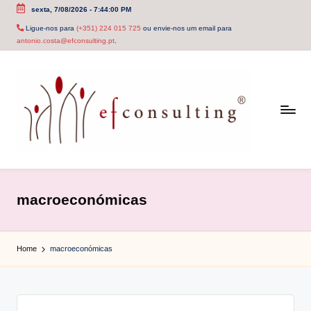
sexta, 7/08/2026
-
7:44:00 PM
Skip
Ligue-nos para
(+351) 224 015 725
ou envie-nos um email para
antonio.costa@efconsulting.pt
.
to
content
e
f
macroeconómicas
c
o
Home
macroeconómicas
n
s
u