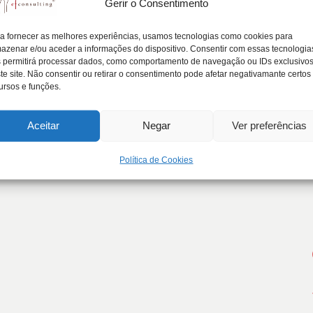
Gerir o Consentimento
disruptivo do mercado da empresa famil
a fornecer as melhores experiências, usamos tecnologias como cookies para
azenar e/ou aceder a informações do dispositivo. Consentir com essas tecnologia
 permitirá processar dados, como comportamento de navegação ou IDs exclusivo
te site. Não consentir ou retirar o consentimento pode afetar negativamante certos
r disruptivo do mercado da empresa familiar.…
ursos e funções.
Aceitar
Negar
Ver preferências
Política de Cookies