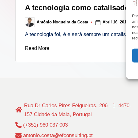
in
A tecnologia como catalisador 
lt
Par
arm
Abril 16, 2018
António Nogueira da Costa
i
Posted
nos
by
nes
A tecnologia foi, é e será sempre um catalisado
n
rec
Read More
g
.
p
t
Rua Dr Carlos Pires Felgueiras, 206 - 1, 4470-
157 Cidade da Maia, Portugal
(+351) 960 037 003
antonio.costa@efconsulting.pt