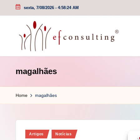
sexta, 7/08/2026
-
4:58:24 AM
Skip
to
content
e
magalhães
f
c
Home
magalhães
o
n
s
Posted
Artigos
Notícias
u