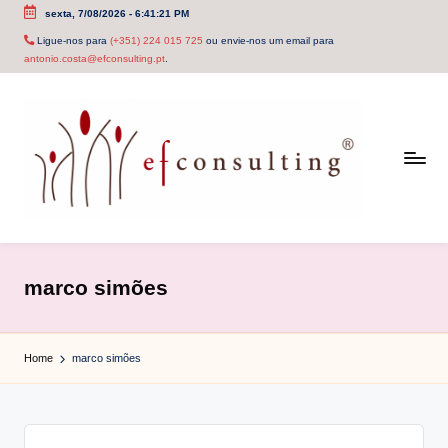
sexta, 7/08/2026
-
6:41:21 PM
Skip
Ligue-nos para
(+351) 224 015 725
ou envie-nos um email para
antonio.costa@efconsulting.pt
.
to
content
e
f
marco simões
c
o
Home
marco simões
n
s
u