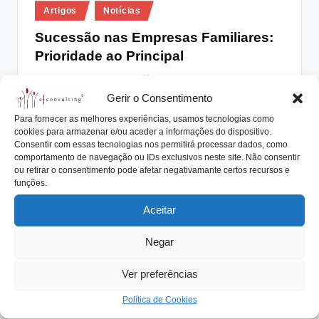
Posted
lt
Artigos
Notícias
in
i
Sucessão nas Empresas Familiares:
Prioridade ao Principal
n
g
António Nogueira da Costa
Fevereiro 8, 2021
Posted
by
Gerir o Consentimento
OUVIMOS FALAR DIARIAMENTE QUE OS FILHOS
.
ASSUMEM O LUGAR DOS PAIS NAS EMPRESAS DA
Para fornecer as melhores experiências, usamos tecnologias como
p
cookies para armazenar e/ou aceder a informações do dispositivo.
FAMÍLIA,…
Consentir com essas tecnologias nos permitirá processar dados, como
t
Read More
comportamento de navegação ou IDs exclusivos neste site. Não consentir
ou retirar o consentimento pode afetar negativamante certos recursos e
funções.
Aceitar
Negar
Ver preferências
Política de Cookies