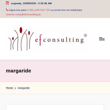
segunda, 10/08/2026
-
2:32:46 AM
Skip
Ligue-nos para
(+351) 224 015 725
ou envie-nos um email para
antonio.costa@efconsulting.pt
.
to
content
e
f
margaride
c
o
Home
margaride
n
s
u