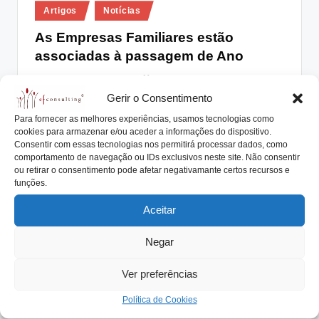
Posted
lt
Artigos
Notícias
in
i
As Empresas Familiares estão
associadas à passagem de Ano
n
g
António Nogueira da Costa
Janeiro 4, 2019
Posted
by
Gerir o Consentimento
As Empresas Familiares estão associadas à passagem
.
de Ano e, como tal, fator de diferenciador
Para fornecer as melhores experiências, usamos tecnologias como
p
cookies para armazenar e/ou aceder a informações do dispositivo.
reconhecimento positivo.
Consentir com essas tecnologias nos permitirá processar dados, como
t
Read More
comportamento de navegação ou IDs exclusivos neste site. Não consentir
ou retirar o consentimento pode afetar negativamante certos recursos e
funções.
Aceitar
Negar
Ver preferências
Política de Cookies