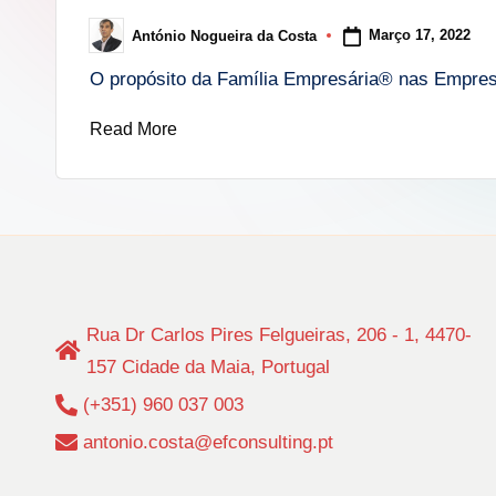
i
Março 17, 2022
António Nogueira da Costa
Posted
n
by
O propósito da Família Empresária® nas Empre
g
Read More
.
p
t
Rua Dr Carlos Pires Felgueiras, 206 - 1, 4470-
157 Cidade da Maia, Portugal
(+351) 960 037 003
antonio.costa@efconsulting.pt