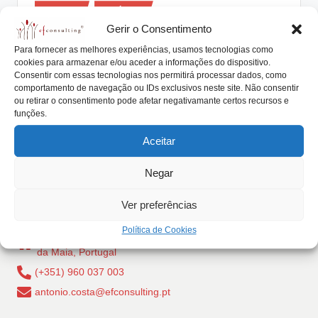
Posted
lt
Artigos
Notícias
in
Gerir o Consentimento
i
Ser Médico… em Gestão de
Para fornecer as melhores experiências, usamos tecnologias como
Empresas
n
cookies para armazenar e/ou aceder a informações do dispositivo.
Consentir com essas tecnologias nos permitirá processar dados, como
g
António Nogueira da Costa
Outubro 13, 2016
Posted
comportamento de navegação ou IDs exclusivos neste site. Não consentir
by
A gestão de empresas tem algo a ver com ser médico?
ou retirar o consentimento pode afetar negativamante certos recursos e
.
funções.
Uma excelente comparação do José Miguel…
p
Aceitar
Read More
t
Negar
Ver preferências
Política de Cookies
Rua Dr Carlos Pires Felgueiras, 206 - 1, 4470-157 Cidade
da Maia, Portugal
(+351) 960 037 003
antonio.costa@efconsulting.pt