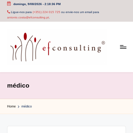
domingo, 9/08/2026
-
2:18:36 PM
Skip
Ligue-nos para
(+351) 224 015 725
ou envie-nos um email para
antonio.costa@efconsulting.pt
.
to
content
e
f
médico
c
o
Home
médico
n
s
u