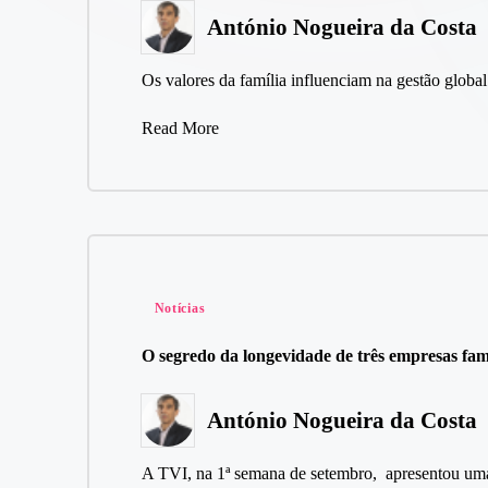
António Nogueira da Costa
Posted
by
Os valores da família influenciam na gestão glob
Read More
Posted
Notícias
in
O segredo da longevidade de três empresas fami
António Nogueira da Costa
Posted
by
A TVI, na 1ª semana de setembro, apresentou uma