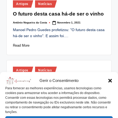
Posted
lt
Artigos
Notícias
in
i
O futuro desta casa há-de ser o vinho
n
António Nogueira da Costa
Novembro 1, 2021
Posted
by
g
Manoel Pedro Guedes profetizou: "O futuro desta casa
há-de ser o vinho". E assim foi.…
.
Read More
p
t
Posted
Artigos
Notícias
in
A Quinta da Aveleda e a Família
Gerir o Consentimento
Guedes
Para fornecer as melhores experiências, usamos tecnologias como
cookies para armazenar e/ou aceder a informações do dispositivo.
António Nogueira da Costa
Fevereiro 26, 2021
Posted
Consentir com essas tecnologias nos permitirá processar dados, como
by
comportamento de navegação ou IDs exclusivos neste site. Não consentir
O Grupo Aveleda é detido pela Família Guedes há 5
ou retirar o consentimento pode afetar negativamante certos recursos e
gerações. Atualmente, a empresa é…
funções.