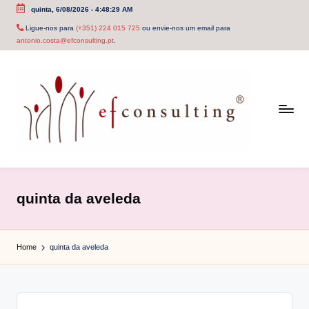
quinta, 6/08/2026
-
4:48:29 AM
Skip
Ligue-nos para
(+351) 224 015 725
ou envie-nos um email para
antonio.costa@efconsulting.pt
.
to
content
e
f
quinta da aveleda
c
o
Home
quinta da aveleda
n
s
u