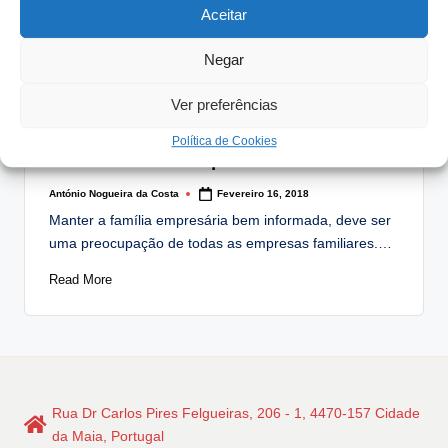
Read More
Aceitar
Negar
Posted
Artigos
Notícias
Ver preferências
in
Principais meios de comunicação
Política de Cookies
com a Família Empresária
António Nogueira da Costa
Fevereiro 16, 2018
Posted
by
Manter a família empresária bem informada, deve ser
uma preocupação de todas as empresas familiares.…
Read More
Rua Dr Carlos Pires Felgueiras, 206 - 1, 4470-157 Cidade
da Maia, Portugal