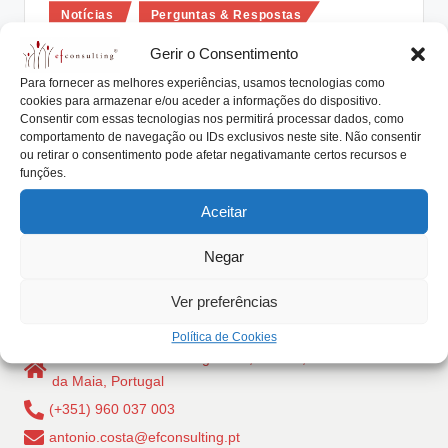
Posted
lt
Notícias
Perguntas & Respostas
in
i
Como é que um dos sócios e irmão
Gerir o Consentimento
pode vender a sua posição na
n
Para fornecer as melhores experiências, usamos tecnologias como
empresa familiar?
cookies para armazenar e/ou aceder a informações do dispositivo.
g
Consentir com essas tecnologias nos permitirá processar dados, como
comportamento de navegação ou IDs exclusivos neste site. Não consentir
António Nogueira da Costa
Abril 23, 2019
.
Posted
ou retirar o consentimento pode afetar negativamante certos recursos e
by
Somos 5 irmãos que detêm 20% cada um da empresa
funções.
p
que os nossos pais nos…
t
Aceitar
Read More
Negar
Ver preferências
Política de Cookies
Rua Dr Carlos Pires Felgueiras, 206 - 1, 4470-157 Cidade
da Maia, Portugal
(+351) 960 037 003
antonio.costa@efconsulting.pt