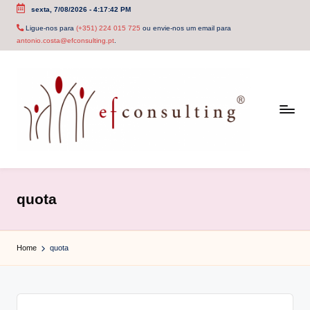
sexta, 7/08/2026
-
4:17:42 PM
Skip
Ligue-nos para
(+351) 224 015 725
ou envie-nos um email para
antonio.costa@efconsulting.pt
.
to
content
e
f
quota
c
o
Home
quota
n
s
u