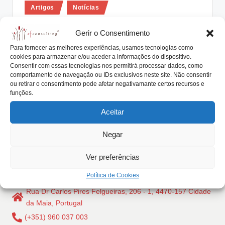
Posted
lt
Artigos
Notícias
in
i
Mudanças Macroeconómicas como
Gerir o Consentimento
catalisador disruptivo do mercado da
n
Para fornecer as melhores experiências, usamos tecnologias como
empresa familiar
g
cookies para armazenar e/ou aceder a informações do dispositivo.
Consentir com essas tecnologias nos permitirá processar dados, como
António Nogueira da Costa
Março 23, 2018
.
Posted
comportamento de navegação ou IDs exclusivos neste site. Não consentir
by
As mudanças Macroeconómicas são um dos
ou retirar o consentimento pode afetar negativamante certos recursos e
p
funções.
catalisadores disruptivos do mercado onde atua a
t
empresa familiar.…
Aceitar
Read More
Negar
Ver preferências
Política de Cookies
Rua Dr Carlos Pires Felgueiras, 206 - 1, 4470-157 Cidade
da Maia, Portugal
(+351) 960 037 003