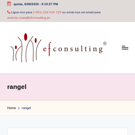
quinta, 6/08/2026
-
9:15:27 PM
Skip
Ligue-nos para
(+351) 224 015 725
ou envie-nos um email para
antonio.costa@efconsulting.pt
.
to
content
e
f
rangel
c
o
Home
rangel
n
s
u