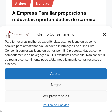
Posted
lt
Artigos
Notícias
in
i
A Empresa Familiar proporciona
reduzidas oportunidades de carreira
n
g
António Nogueira da Costa
Setembro 18, 2015
Posted
by
Gerir o Consentimento
A disponibilidade de oportunidades profissionais não
.
foi considerada, pelos participantes no estudo da Egon
Para fornecer as melhores experiências, usamos tecnologias como
p
cookies para armazenar e/ou aceder a informações do dispositivo.
Zehnder,…
Consentir com essas tecnologias nos permitirá processar dados, como
t
Read More
comportamento de navegação ou IDs exclusivos neste site. Não consentir
ou retirar o consentimento pode afetar negativamante certos recursos e
funções.
Aceitar
Negar
Ver preferências
Política de Cookies