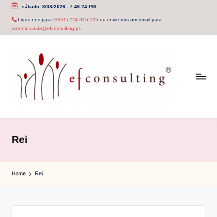
sábado, 8/08/2026
-
7:46:24 PM
Skip
Ligue-nos para
(+351) 224 015 725
ou envie-nos um email para
antonio.costa@efconsulting.pt
.
to
content
e
f
Rei
c
o
Home
Rei
n
s
u