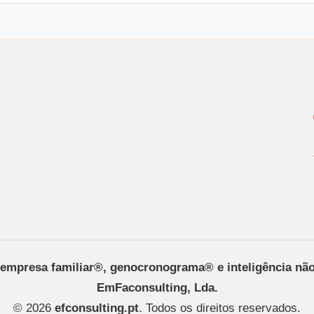
, empresa familiar®️, genocronograma®️ e inteligência nã
EmFaconsulting, Lda.
© 2026
efconsulting.pt
. Todos os direitos reservados.