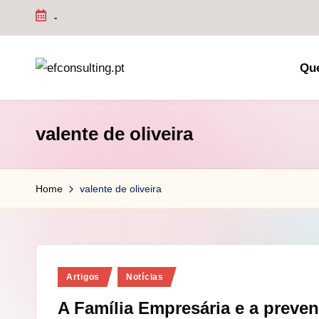
-
Skip
to
Qu
content
e
f
valente de oliveira
c
o
Home
valente de oliveira
n
s
u
Posted
Artigos
Notícias
in
lt
A Família Empresária e a preven