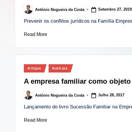
i
Setembro 27, 2019
António Nogueira da Costa
Posted
n
by
Prevenir os conflitos jurídicos na Família Empre
g
Read More
.
p
t
Posted
Artigos
Notícias
in
A empresa familiar como objet
Julho 28, 2017
António Nogueira da Costa
Posted
by
Lançamento do livro Sucessão Familiar na Empr
Read More