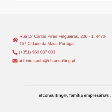
Rua Dr Carlos Pires Felgueiras, 206 - 1, 4470-
157 Cidade da Maia, Portugal
(+351) 960 037 003
antonio.costa@efconsulting.pt
efconsulting®️, família empresária®️