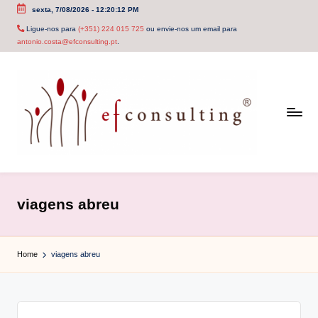
sexta, 7/08/2026
-
12:20:12 PM
Skip
Ligue-nos para
(+351) 224 015 725
ou envie-nos um email para
antonio.costa@efconsulting.pt
.
to
content
e
f
viagens abreu
c
o
Home
viagens abreu
n
s
u