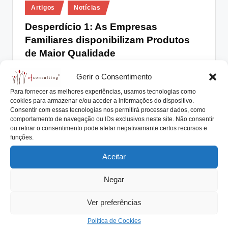
Posted
lt
Artigos
Notícias
in
i
Desperdício 1: As Empresas
Familiares disponibilizam Produtos
n
de Maior Qualidade
g
António Nogueira da Costa
Setembro 4, 2020
.
Posted
Gerir o Consentimento
by
Desperdício 1: As Empresas Familiares disponibilizam
p
Para fornecer as melhores experiências, usamos tecnologias como
Produtos de Maior Qualidade O desperdício está
cookies para armazenar e/ou aceder a informações do dispositivo.
t
associado a…
Consentir com essas tecnologias nos permitirá processar dados, como
comportamento de navegação ou IDs exclusivos neste site. Não consentir
Read More
ou retirar o consentimento pode afetar negativamante certos recursos e
funções.
Aceitar
Negar
Ver preferências
Política de Cookies